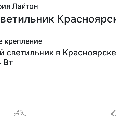
рия Лайтон
ветильник Красноярс
е крепление
й светильник в Красноярск
4 Вт