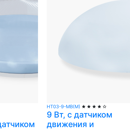
НТ03-9-МВ(М)
9 Вт, с датчиком
датчиком
движения и