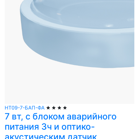
НТ09-7-БАП-ФА
7 вт, с блоком аварийного
питания 3ч и оптико-
акустическим датчик